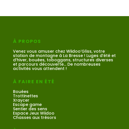
À PROPOS
Venez vous amuser chez Wiidoo’Gliss, votre
station de montagne à La Bresse ! Luges d’été et
d’hiver, bouées, toboggans, structures diverses
et parcours découverte… De nombreuses
activités vous attendent !
À FAIRE EN ÉTÉ
Bouées
Trottinettes
Xraycer
Escape game
Sentier des sens
Espace Jeux Wiidoo
Chasses aux trésors