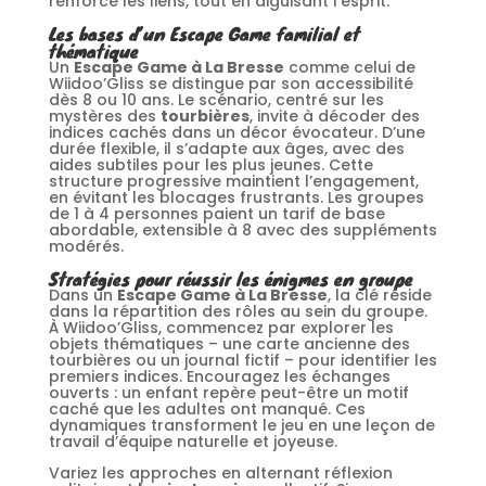
renforce les liens, tout en aiguisant l’esprit.
Les bases d’un Escape Game familial et
thématique
Un
Escape Game à La Bresse
comme celui de
Wiidoo’Gliss se distingue par son accessibilité
dès 8 ou 10 ans. Le scénario, centré sur les
mystères des
tourbières
, invite à décoder des
indices cachés dans un décor évocateur. D’une
durée flexible, il s’adapte aux âges, avec des
aides subtiles pour les plus jeunes. Cette
structure progressive maintient l’engagement,
en évitant les blocages frustrants. Les groupes
de 1 à 4 personnes paient un tarif de base
abordable, extensible à 8 avec des suppléments
modérés.
Stratégies pour réussir les énigmes en groupe
Dans un
Escape Game à La Bresse
, la clé réside
dans la répartition des rôles au sein du groupe.
À Wiidoo’Gliss, commencez par explorer les
objets thématiques – une carte ancienne des
tourbières ou un journal fictif – pour identifier les
premiers indices. Encouragez les échanges
ouverts : un enfant repère peut-être un motif
caché que les adultes ont manqué. Ces
dynamiques transforment le jeu en une leçon de
travail d’équipe naturelle et joyeuse.
Variez les approches en alternant réflexion