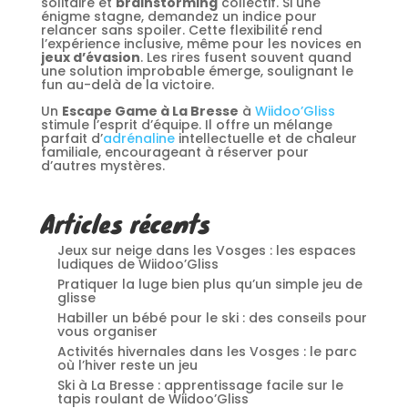
solitaire et
brainstorming
collectif. Si une
énigme stagne, demandez un indice pour
relancer sans spoiler. Cette flexibilité rend
l’expérience inclusive, même pour les novices en
jeux d’évasion
. Les rires fusent souvent quand
une solution improbable émerge, soulignant le
fun au-delà de la victoire.
Un
Escape Game à La Bresse
à
Wiidoo’Gliss
stimule l’esprit d’équipe. Il offre un mélange
parfait d’
adrénaline
intellectuelle et de chaleur
familiale, encourageant à réserver pour
d’autres mystères.
Articles récents
Jeux sur neige dans les Vosges : les espaces
ludiques de Wiidoo’Gliss
Pratiquer la luge bien plus qu’un simple jeu de
glisse
Habiller un bébé pour le ski : des conseils pour
vous organiser
Activités hivernales dans les Vosges : le parc
où l’hiver reste un jeu
Ski à La Bresse : apprentissage facile sur le
tapis roulant de Wiidoo’Gliss