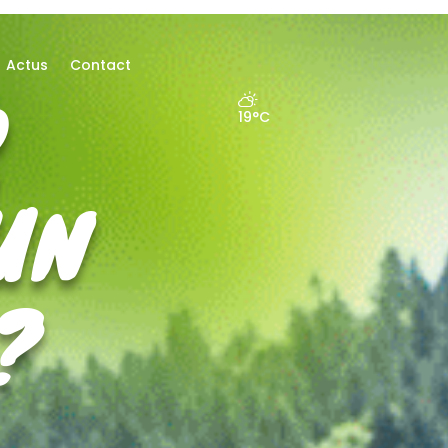
Actus
Contact
R
19
°C
UN
?